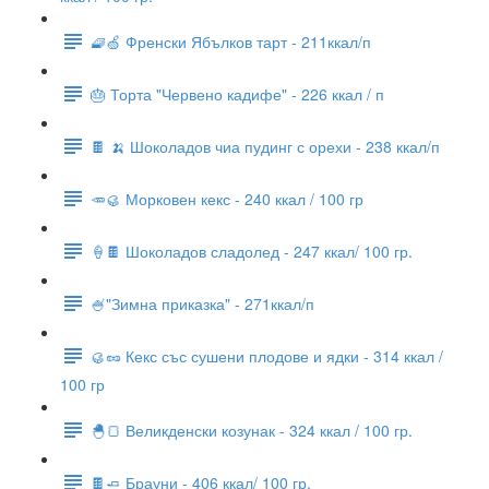
🧇🍏 Френски Ябълков тарт - 211ккал/п
🎂 Торта "Червено кадифе" - 226 ккал / п
🍫 🍌 Шоколадов чиа пудинг с орехи - 238 ккал/п
🥕🥮 Морковен кекс - 240 ккал / 100 гр
🍦🍫 Шоколадов сладолед - 247 ккал/ 100 гр.
🍧"Зимна приказка" - 271ккал/п
🥮🥜 Кекс със сушени плодове и ядки - 314 ккал /
100 гр
🐣🍞 Великденски козунак - 324 ккал / 100 гр.
🍫🧈 Брауни - 406 ккал/ 100 гр.