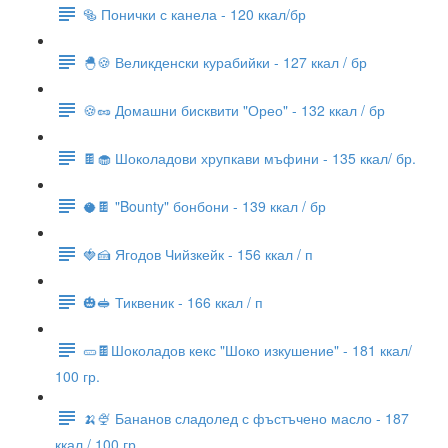
🥯 Понички с канела - 120 ккал/бр
🐣🍪 Великденски курабийки - 127 ккал / бр
🍪🥜 Домашни бисквити "Орео" - 132 ккал / бр
🍫🧁 Шоколадови хрупкави мъфини - 135 ккал/ бр.
🥥🍫 "Bounty" бонбони - 139 ккал / бр
🍓🍰 Ягодов Чийзкейк - 156 ккал / п
🎃🥪 Тиквеник - 166 ккал / п
🥒🍫Шоколадов кекс "Шоко изкушение" - 181 ккал/
100 гр.
🍌🍨 Бананов сладолед с фъстъчено масло - 187
ккал / 100 гр.