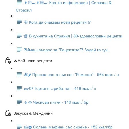
👩🏻‍🍳👨🏼‍🍳 Кратка информация | Силвана &
Страхил
🎯 Кога да очаквам нови рецепти ⁉️
📗 В кухнята на Страхил | 80-здравословни рецепти
❓Имаш въпрос за "Рецептите"? Задай го тук...
🔥Най-нови рецепти
🍝🌶 Прясна паста със сос "Ромеско" - 564 ккал / п
🌯🐟 Тортиля с риба тон - 416 ккал / п
🧄🫓 Чеснови питки - 140 ккал / бр
Закуски & Междинни
🧀🧁 Солени мъфини със сирене - 152 ккал/бр