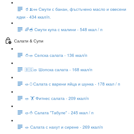
🥤🍌🥜 Смути с банан, фъстъчено масло и овесени
ядки - 434 ккал/п.
🌈🥣 Смути купа с малини - 548 ккал / п
Салати & Супи
🍅🥗 Селска салата - 136 ккал/п
🇧🇬🥗 Шопска салата - 168 ккал/п
🥗🥚Салата с варени яйца и шунка - 178 ккал / п
🥗 🏋 Фитнес салата - 209 ккал/п
🥗🍅 Салата "Табуле" - 245 ккал / п
🥗 Салата с нахут и сирене - 269 ккал/п