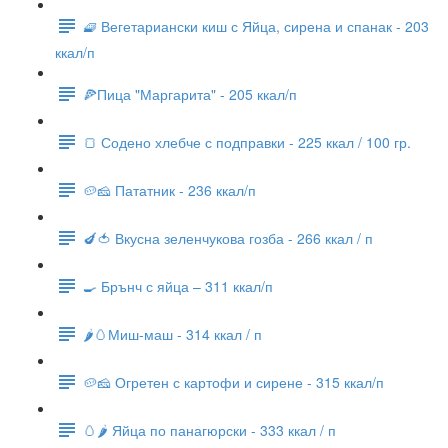
🧇 Вегетариански киш с Яйца, сирена и спанак - 203
ккал/п
🍕Пица "Маргарита" - 205 ккал/п
🍞 Содено хлебче с подправки - 225 ккал / 100 гр.
🥔🧀 Пататник - 236 ккал/п
🍆🍅 Вкусна зеленчукова гозба - 266 ккал / п
🍳 Брънч с яйца – 311 ккал/п
🌶🥚Миш-маш - 314 ккал / п
🥔🧀 Огретен с картофи и сирене - 315 ккал/п
🥚🌶 Яйца по панагюрски - 333 ккал / п