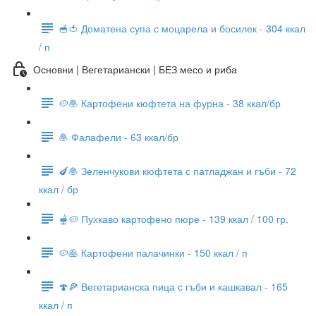
🥣🍅 Доматена супа с моцарела и босилек - 304 ккал
/ п
Основни | Вегетариански | БЕЗ месо и риба
🥔🧆 Картофени кюфтета на фурна - 38 ккал/бр
🧆 Фалафели - 63 ккал/бр
🍆🧆 Зеленчукови кюфтета с патладжан и гъби - 72
ккал / бр
🫕🥔 Пухкаво картофено пюре - 139 ккал / 100 гр.
🥔🥞 Картофени палачинки - 150 ккал / п
🍄🍕 Вегетарианска пица с гъби и кашкавал - 165
ккал / п