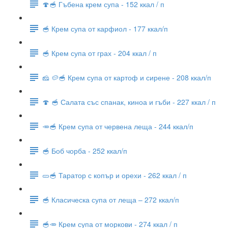
🍄🥣 Гъбена крем супа - 152 ккал / п
🥣 Крем супа от карфиол - 177 ккал/п
🥣 Крем супа от грах - 204 ккал / п
🧀 🥔🥣 Крем супа от картоф и сирене - 208 ккал/п
🍄 🥣 Салата със спанак, киноа и гъби - 227 ккал / п
🥕🥣 Крем супа от червена леща - 244 ккал/п
🥣 Боб чорба - 252 ккал/п
🥒🥣 Таратор с копър и орехи - 262 ккал / п
🥣 Класическа супа от леща – 272 ккал/п
🥣🥕 Крем супа от моркови - 274 ккал / п