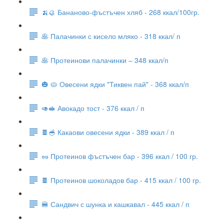
🍌🥮 Бананово-фъстъчен хляб - 268 ккал/100гр.
🥞 Палачинки с кисело мляко - 318 ккал/ п
🥞 Протеинови палачинки – 348 ккал/п
🎃 🥧 Овесени ядки "Тиквен пай" - 368 ккал/п
🥑🥪 Авокадо тост - 376 ккал / п
🍫🥣 Какаови овесени ядки - 389 ккал / п
🥜 Протеинов фъстъчен бар - 396 ккал / 100 гр.
🍫 Протеинов шоколадов бар - 415 ккал / 100 гр.
🍔 Сандвич с шунка и кашкавал - 445 ккал / п