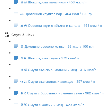
🍫🥞 Шоколадови палачинки - 458 ккал / п
🥜 Протеинов хрупкав бар - 464 ккал / 100 гр.
🍎🥣 Овесени ядки с ябълка и канела - 491 ккал / п
Смути & Шейк
🥛 Домашно овесено мляко - 36 ккал / 100 мл
🥤🍫 Шоколадово смути - 272 ккал/ п
🥤🍯 Смути със скир, малини и мед - 316 ккал/п.
🥑🍌 Смути със спанак и авокадо - 357 ккал / п
🍌🥤Смути с боровинки и ленено семе - 362 ккал / п
🥛🍑 Смути с кайсии и мед - 429 ккал / п