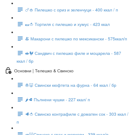
🍗🍚 Пилешко с ориз и зеленчуци - 400 ккал / п
🌯🍅 Тортиля с пилешко и хумус - 423 ккал
🍝 Макарони с пилешко по мексикански - 575ккал/п
🥪🐓 Сандвич с пилешко филе и моцарела - 587
ккал / бр
Основни | Телешко & Свинско
🧆🐷 Свински кюфтета на фурна - 64 ккал / бр
🌶🥩 Пълнени чушки - 227 ккал/ п
🥩🍅 Свинско контрафиле с доматен сок - 303 ккал /
п
🥕🐷Свинско с грах и моркови - 339 ккал/п