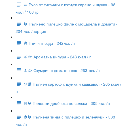
🌯 Руло от тиквички с котидж сирене и шунка - 98
ккал / 100 гр
🐓 Пълнено пилешко филе с моцарела и домати -
204 ккал/порция
🐣 Птичи гнезда - 242ккал/п
🌱🐟 Ароматна ципура - 243 ккал / п
🍅🐟 Скумрия с доматен сок - 263 ккал/п
🥔🥓 Пълнен картоф с шунка и кашкавал - 265 ккал /
п
🧅🐓 Пилешки дробчета по селски - 305 ккал/п
🎃🐓 Пълнена тиква с пилешко и зеленчуци - 338
ккал/п