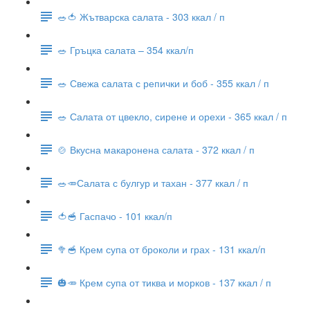
🥗🍅 Жътварска салата - 303 ккал / п
🥗 Гръцка салата – 354 ккал/п
🥗 Свежа салата с репички и боб - 355 ккал / п
🥗 Салата от цвекло, сирене и орехи - 365 ккал / п
🍲 Вкусна макаронена салата - 372 ккал / п
🥗🥕Салата с булгур и тахан - 377 ккал / п
🍅🥣 Гаспачо - 101 ккал/п
🥦🥣 Крем супа от броколи и грах - 131 ккал/п
🎃🥕 Крем супа от тиква и морков - 137 ккал / п