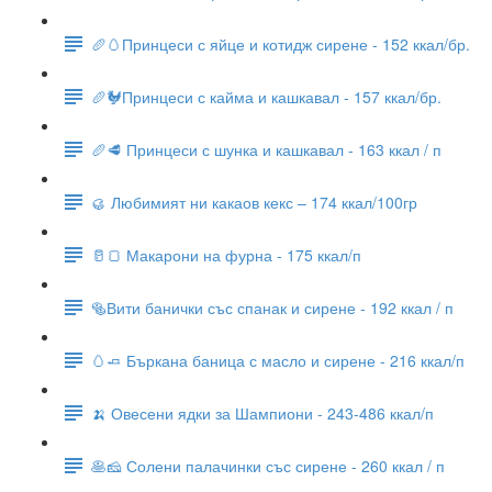
🥖🥚Принцеси с яйце и котидж сирене - 152 ккал/бр.
🥖🐓Принцеси с кайма и кашкавал - 157 ккал/бр.
🥖🥩 Принцеси с шунка и кашкавал - 163 ккал / п
🥮 Любимият ни какаов кекс – 174 ккал/100гр
🥛🍞 Макарони на фурна - 175 ккал/п
🥯Вити банички със спанак и сирене - 192 ккал / п
🥚🧈 Бъркана баница с масло и сирене - 216 ккал/п
🍌 Овесени ядки за Шампиони - 243-486 ккал/п
🥞🧀 Солени палачинки със сирене - 260 ккал / п