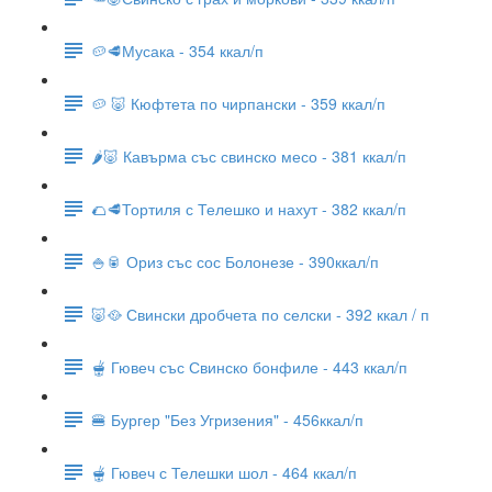
🥔🥩Мусака - 354 ккал/п
🥔 🐷 Кюфтета по чирпански - 359 ккал/п
🌶🐷 Кавърма със свинско месо - 381 ккал/п
🌮🥩Тортиля с Телешко и нахут - 382 ккал/п
🍚🥫 Ориз със сос Болонезе - 390ккал/п
🐷🥘 Свински дробчета по селски - 392 ккал / п
🫕 Гювеч със Свинско бонфиле - 443 ккал/п
🍔 Бургер "Без Угризения" - 456ккал/п
🫕 Гювеч с Телешки шол - 464 ккал/п