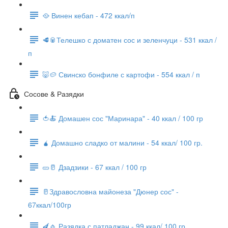
🥘 Винен кебап - 472 ккал/п
🥩🥫Телешко с доматен сос и зеленчуци - 531 ккал /
п
🐷🥔 Свинско бонфиле с картофи - 554 ккал / п
Сосове & Разядки
🍅🍝 Домашен сос "Маринара" - 40 ккал / 100 гр
🧉 Домашно сладко от малини - 54 ккал/ 100 гр.
🥒🥛 Дзадзики - 67 ккал / 100 гр
🥛Здравословна майонеза "Дюнер сос" -
67ккал/100гр
🍆🧄 Разядка с патладжан - 99 ккал/ 100 гр.