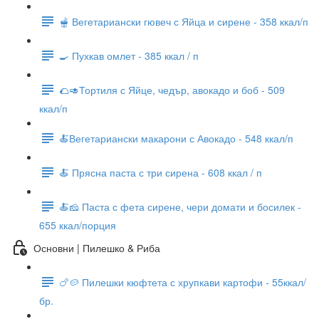
🫕 Вегетариански гювеч с Яйца и сирене - 358 ккал/п
🍳 Пухкав омлет - 385 ккал / п
🌮🥑Тортиля с Яйце, чедър, авокадо и боб - 509
ккал/п
🍝Вегетариански макарони с Авокадо - 548 ккал/п
🍝 Прясна паста с три сирена - 608 ккал / п
🍝🧀 Паста с фета сирене, чери домати и босилек -
655 ккал/порция
Основни | Пилешко & Риба
🍗🥔 Пилешки кюфтета с хрупкави картофи - 55ккал/
бр.