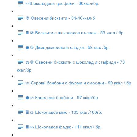
🍬Шоколадови трюфели - 30ккал/бр.
🍪 Овесени бисквити - 34-46ккал/б
🍫🍪 Бисквити с шоколадов пълнеж - 53 ккал / бр
🥥🍪 Джинджифилови сладки - 59 ккал/бр
🍌🍪 Овесени бисквити с шоколад и стафиди - 73
ккал/бр
🍬 Сурови бонбони с фурми и смокини - 90 ккал / бр
🥥🍬 Канелени бонбони - 97 ккал/бр
🍫🥮 Шоколадов кекс - 105 ккал/100гр.
🍫🥜 Шоколадов фъдж - 111 ккал / бр.