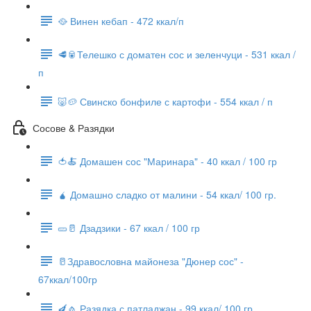
🥘 Винен кебап - 472 ккал/п
🥩🥫Телешко с доматен сос и зеленчуци - 531 ккал /
п
🐷🥔 Свинско бонфиле с картофи - 554 ккал / п
Сосове & Разядки
🍅🍝 Домашен сос "Маринара" - 40 ккал / 100 гр
🧉 Домашно сладко от малини - 54 ккал/ 100 гр.
🥒🥛 Дзадзики - 67 ккал / 100 гр
🥛Здравословна майонеза "Дюнер сос" -
67ккал/100гр
🍆🧄 Разядка с патладжан - 99 ккал/ 100 гр.