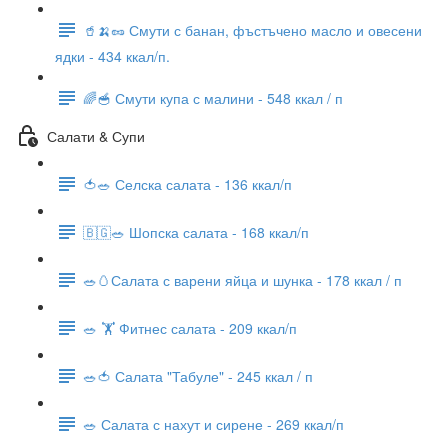
🥤🍌🥜 Смути с банан, фъстъчено масло и овесени
ядки - 434 ккал/п.
🌈🥣 Смути купа с малини - 548 ккал / п
Салати & Супи
🍅🥗 Селска салата - 136 ккал/п
🇧🇬🥗 Шопска салата - 168 ккал/п
🥗🥚Салата с варени яйца и шунка - 178 ккал / п
🥗 🏋 Фитнес салата - 209 ккал/п
🥗🍅 Салата "Табуле" - 245 ккал / п
🥗 Салата с нахут и сирене - 269 ккал/п