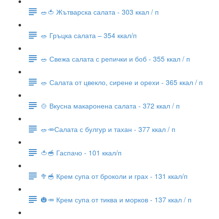
🥗🍅 Жътварска салата - 303 ккал / п
🥗 Гръцка салата – 354 ккал/п
🥗 Свежа салата с репички и боб - 355 ккал / п
🥗 Салата от цвекло, сирене и орехи - 365 ккал / п
🍲 Вкусна макаронена салата - 372 ккал / п
🥗🥕Салата с булгур и тахан - 377 ккал / п
🍅🥣 Гаспачо - 101 ккал/п
🥦🥣 Крем супа от броколи и грах - 131 ккал/п
🎃🥕 Крем супа от тиква и морков - 137 ккал / п