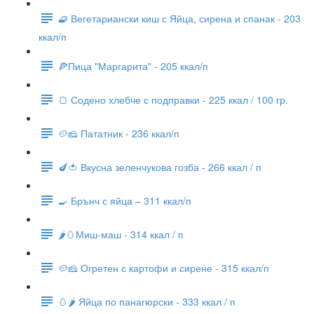
🧇 Вегетариански киш с Яйца, сирена и спанак - 203
ккал/п
🍕Пица "Маргарита" - 205 ккал/п
🍞 Содено хлебче с подправки - 225 ккал / 100 гр.
🥔🧀 Пататник - 236 ккал/п
🍆🍅 Вкусна зеленчукова гозба - 266 ккал / п
🍳 Брънч с яйца – 311 ккал/п
🌶🥚Миш-маш - 314 ккал / п
🥔🧀 Огретен с картофи и сирене - 315 ккал/п
🥚🌶 Яйца по панагюрски - 333 ккал / п