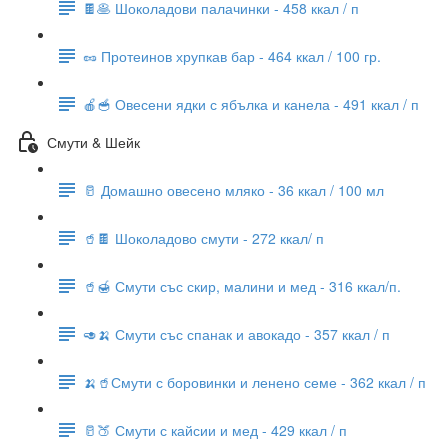
🍫🥞 Шоколадови палачинки - 458 ккал / п
🥜 Протеинов хрупкав бар - 464 ккал / 100 гр.
🍎🥣 Овесени ядки с ябълка и канела - 491 ккал / п
Смути & Шейк
🥛 Домашно овесено мляко - 36 ккал / 100 мл
🥤🍫 Шоколадово смути - 272 ккал/ п
🥤🍯 Смути със скир, малини и мед - 316 ккал/п.
🥑🍌 Смути със спанак и авокадо - 357 ккал / п
🍌🥤Смути с боровинки и ленено семе - 362 ккал / п
🥛🍑 Смути с кайсии и мед - 429 ккал / п