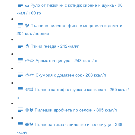
🌯 Руло от тиквички с котидж сирене и шунка - 98
ккал / 100 гр
🐓 Пълнено пилешко филе с моцарела и домати -
204 ккал/порция
🐣 Птичи гнезда - 242ккал/п
🌱🐟 Ароматна ципура - 243 ккал / п
🍅🐟 Скумрия с доматен сок - 263 ккал/п
🥔🥓 Пълнен картоф с шунка и кашкавал - 265 ккал /
п
🧅🐓 Пилешки дробчета по селски - 305 ккал/п
🎃🐓 Пълнена тиква с пилешко и зеленчуци - 338
ккал/п