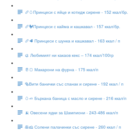
🥖🥚Принцеси с яйце и котидж сирене - 152 ккал/бр.
🥖🐓Принцеси с кайма и кашкавал - 157 ккал/бр.
🥖🥩 Принцеси с шунка и кашкавал - 163 ккал / п
🥮 Любимият ни какаов кекс – 174 ккал/100гр
🥛🍞 Макарони на фурна - 175 ккал/п
🥯Вити банички със спанак и сирене - 192 ккал / п
🥚🧈 Бъркана баница с масло и сирене - 216 ккал/п
🍌 Овесени ядки за Шампиони - 243-486 ккал/п
🥞🧀 Солени палачинки със сирене - 260 ккал / п