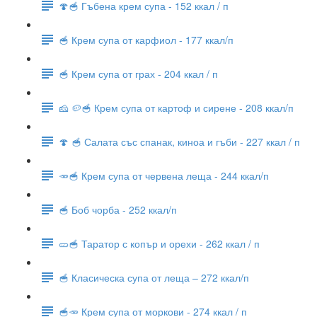
🍄🥣 Гъбена крем супа - 152 ккал / п
🥣 Крем супа от карфиол - 177 ккал/п
🥣 Крем супа от грах - 204 ккал / п
🧀 🥔🥣 Крем супа от картоф и сирене - 208 ккал/п
🍄 🥣 Салата със спанак, киноа и гъби - 227 ккал / п
🥕🥣 Крем супа от червена леща - 244 ккал/п
🥣 Боб чорба - 252 ккал/п
🥒🥣 Таратор с копър и орехи - 262 ккал / п
🥣 Класическа супа от леща – 272 ккал/п
🥣🥕 Крем супа от моркови - 274 ккал / п