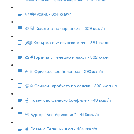
🥔🥩Мусака - 354 ккал/п
🥔 🐷 Кюфтета по чирпански - 359 ккал/п
🌶🐷 Кавърма със свинско месо - 381 ккал/п
🌮🥩Тортиля с Телешко и нахут - 382 ккал/п
🍚🥫 Ориз със сос Болонезе - 390ккал/п
🐷🥘 Свински дробчета по селски - 392 ккал / п
🫕 Гювеч със Свинско бонфиле - 443 ккал/п
🍔 Бургер "Без Угризения" - 456ккал/п
🫕 Гювеч с Телешки шол - 464 ккал/п