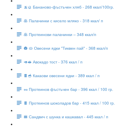
🍌🥮 Бананово-фъстъчен хляб - 268 ккал/100гр.
🥞 Палачинки с кисело мляко - 318 ккал/ п
🥞 Протеинови палачинки – 348 ккал/п
🎃 🥧 Овесени ядки "Тиквен пай" - 368 ккал/п
🥑🥪 Авокадо тост - 376 ккал / п
🍫🥣 Какаови овесени ядки - 389 ккал / п
🥜 Протеинов фъстъчен бар - 396 ккал / 100 гр.
🍫 Протеинов шоколадов бар - 415 ккал / 100 гр.
🍔 Сандвич с шунка и кашкавал - 445 ккал / п