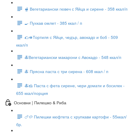
🫕 Вегетариански гювеч с Яйца и сирене - 358 ккал/п
🍳 Пухкав омлет - 385 ккал / п
🌮🥑Тортиля с Яйце, чедър, авокадо и боб - 509
ккал/п
🍝Вегетариански макарони с Авокадо - 548 ккал/п
🍝 Прясна паста с три сирена - 608 ккал / п
🍝🧀 Паста с фета сирене, чери домати и босилек -
655 ккал/порция
Основни | Пилешко & Риба
🍗🥔 Пилешки кюфтета с хрупкави картофи - 55ккал/
бр.