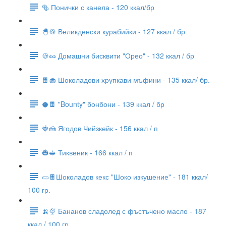
🥯 Понички с канела - 120 ккал/бр
🐣🍪 Великденски курабийки - 127 ккал / бр
🍪🥜 Домашни бисквити "Орео" - 132 ккал / бр
🍫🧁 Шоколадови хрупкави мъфини - 135 ккал/ бр.
🥥🍫 "Bounty" бонбони - 139 ккал / бр
🍓🍰 Ягодов Чийзкейк - 156 ккал / п
🎃🥪 Тиквеник - 166 ккал / п
🥒🍫Шоколадов кекс "Шоко изкушение" - 181 ккал/
100 гр.
🍌🍨 Бананов сладолед с фъстъчено масло - 187
ккал / 100 гр.