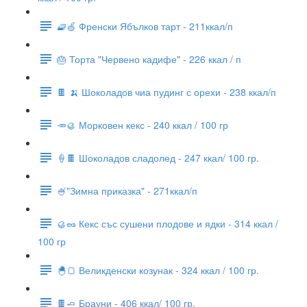
🧇🍏 Френски Ябълков тарт - 211ккал/п
🎂 Торта "Червено кадифе" - 226 ккал / п
🍫 🍌 Шоколадов чиа пудинг с орехи - 238 ккал/п
🥕🥮 Морковен кекс - 240 ккал / 100 гр
🍦🍫 Шоколадов сладолед - 247 ккал/ 100 гр.
🍧"Зимна приказка" - 271ккал/п
🥮🥜 Кекс със сушени плодове и ядки - 314 ккал /
100 гр
🐣🍞 Великденски козунак - 324 ккал / 100 гр.
🍫🧈 Брауни - 406 ккал/ 100 гр.