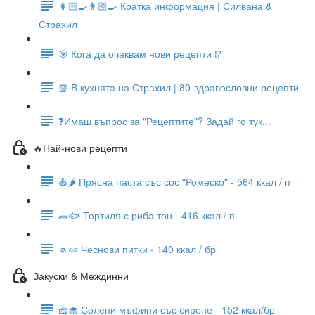
👩🏻‍🍳👨🏼‍🍳 Кратка информация | Силвана &
Страхил
🎯 Кога да очаквам нови рецепти ⁉️
📗 В кухнята на Страхил | 80-здравословни рецепти
❓Имаш въпрос за "Рецептите"? Задай го тук...
🔥Най-нови рецепти
🍝🌶 Прясна паста със сос "Ромеско" - 564 ккал / п
🌯🐟 Тортиля с риба тон - 416 ккал / п
🧄🫓 Чеснови питки - 140 ккал / бр
Закуски & Междинни
🧀🧁 Солени мъфини със сирене - 152 ккал/бр