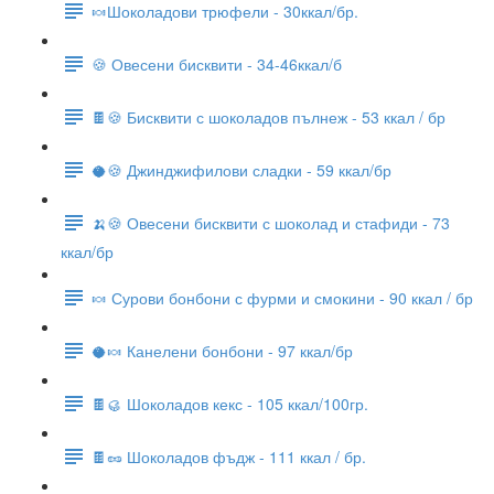
🍬Шоколадови трюфели - 30ккал/бр.
🍪 Овесени бисквити - 34-46ккал/б
🍫🍪 Бисквити с шоколадов пълнеж - 53 ккал / бр
🥥🍪 Джинджифилови сладки - 59 ккал/бр
🍌🍪 Овесени бисквити с шоколад и стафиди - 73
ккал/бр
🍬 Сурови бонбони с фурми и смокини - 90 ккал / бр
🥥🍬 Канелени бонбони - 97 ккал/бр
🍫🥮 Шоколадов кекс - 105 ккал/100гр.
🍫🥜 Шоколадов фъдж - 111 ккал / бр.