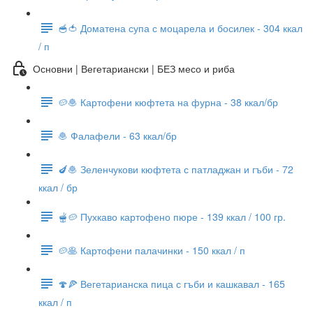
🥣🍅 Доматена супа с моцарела и босилек - 304 ккал
/ п
Основни | Вегетариански | БЕЗ месо и риба
🥔🧆 Картофени кюфтета на фурна - 38 ккал/бр
🧆 Фалафели - 63 ккал/бр
🍆🧆 Зеленчукови кюфтета с патладжан и гъби - 72
ккал / бр
🫕🥔 Пухкаво картофено пюре - 139 ккал / 100 гр.
🥔🥞 Картофени палачинки - 150 ккал / п
🍄🍕 Вегетарианска пица с гъби и кашкавал - 165
ккал / п